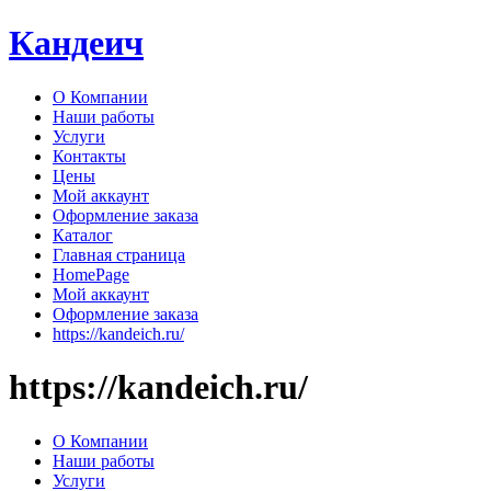
Перейти
Кандеич
к
содержимому
О Компании
Наши работы
Услуги
Контакты
Цены
Мой аккаунт
Оформление заказа
Каталог
Главная страница
HomePage
Мой аккаунт
Оформление заказа
https://kandeich.ru/
https://kandeich.ru/
О Компании
Наши работы
Услуги